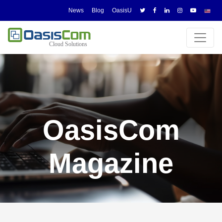
News
Blog
OasisU
OasisCom
Magazine