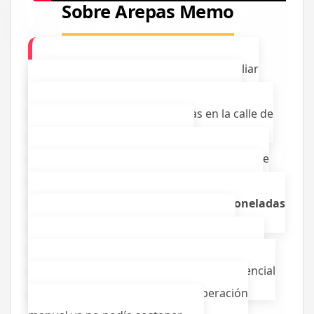
Sobre Arepas Memo
Arepas Memo es una empresa familiar
nacida en 2004 de una idea sencilla pero
poderosa: vender arepas frescas en la calle de
Chía. Lo que comenzó como un
emprendimiento padre-hijo con un carrito de
arepas, evolucionó hasta convertirse en una
operación de manufactura de
casi 12 toneladas
diarias de producto
.
Hoy distribuyen a
Supermercados Colsubsidio, Tiendas Jumbo,
Metro y D1. Pero este crecimiento exponencial
traía consigo un desafío que la operación