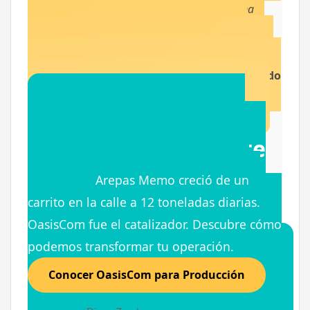
eso solo se logra si tu gente está lista para una
herramienta potente."
El momento es clave.
Esperar demasiado puede ser más traumático.
El cambio es inevitable; mejor hacerlo cuando
todavía tienes margen para adaptarte
.
¿Tu empresa está
lista para el siguiente
nivel?
Arepas Memo creció de un
carrito en la calle a 12 toneladas diarias.
OasisCom fue el catalizador. Descubre cómo
podemos transformar tu operación.
Conocer OasisCom para Producción