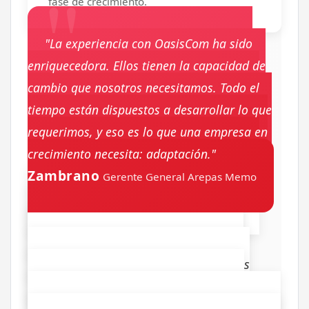
fase de crecimiento.
"La experiencia con OasisCom ha sido
enriquecedora. Ellos tienen la capacidad de
cambio que nosotros necesitamos. Todo el
tiempo están dispuestos a desarrollar lo que
requerimos, y eso es lo que una empresa en
Diego
crecimiento necesita: adaptación."
Zambrano
Gerente General Arepas Memo
"La experiencia con Oasis superó las
expectativas. Muchos somos reacios al
cambio, pero Oasis demostró que estos
cambios son buenos. Al final, nos damos
cuenta de que vale la pena la inversión.
Especialmente en la parte contable-financiera,