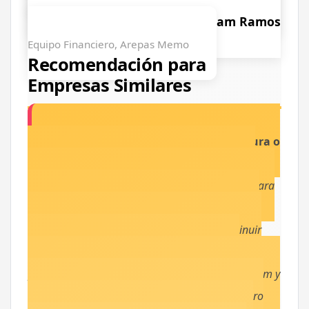
tenemos los informes al día."
William Ramos
Equipo Financiero, Arepas Memo
Recomendación para
Empresas Similares
Si eres un empresario de manufactura o
alimentos en crecimiento, Diego tiene un
mensaje claro:
"Primero, prepara a tu gente para
el cambio. Es un cambio fuerte pero necesario, y
OasisCom te da las herramientas para disminuir
tiempos. No contrates 4-5 personas para un
proceso; cámbiante a un software como OasisCom y
verás que lo que hacían 4, lo puede hacer 1. Pero