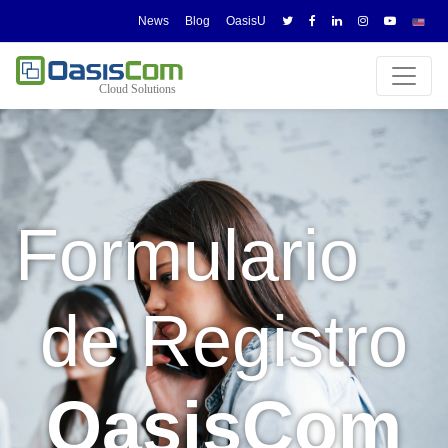
News
Blog
OasisU
-
Formulario
de Registro
OasisCom