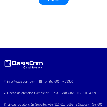
Enviar
✉︎ info@oasiscom.com - ☎︎ Tel. (57 601) 7463300
✆ Lineas de atención Comercial: +57 311 2483282 / +57 3112496902
✆ Lineas de atención Soporte: +57 310 619 8692 (Sábados) - (57 601)