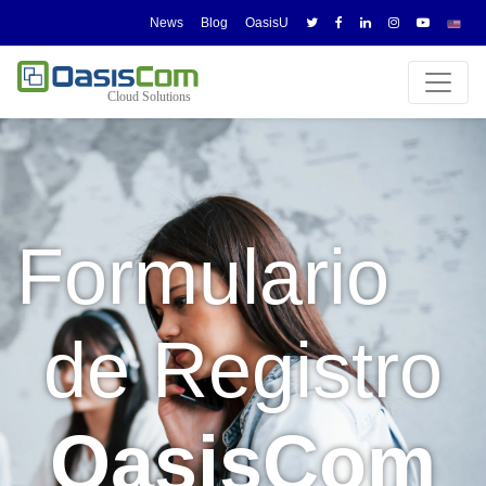
News
Blog
OasisU
-
Formulario
de Registro
OasisCom