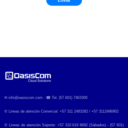
Enviar
✉︎ info@oasiscom.com - ☎︎ Tel. (57 601) 7463300
✆ Lineas de atención Comercial: +57 311 2483282 / +57 3112496902
✆ Lineas de atención Soporte: +57 310 619 8692 (Sábados) - (57 601)