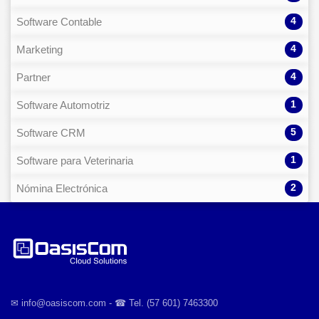
4
Software Contable
4
Marketing
4
Partner
1
Software Automotriz
5
Software CRM
1
Software para Veterinaria
2
Nómina Electrónica
✉︎ info@oasiscom.com - ☎︎ Tel. (57 601) 7463300