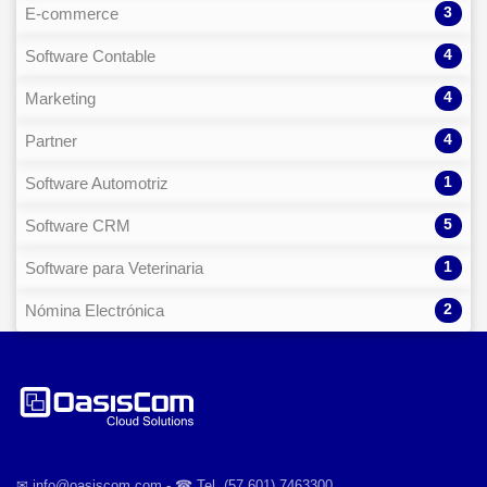
3
E-commerce
4
Software Contable
4
Marketing
4
Partner
1
Software Automotriz
5
Software CRM
1
Software para Veterinaria
2
Nómina Electrónica
✉︎ info@oasiscom.com - ☎︎ Tel. (57 601) 7463300