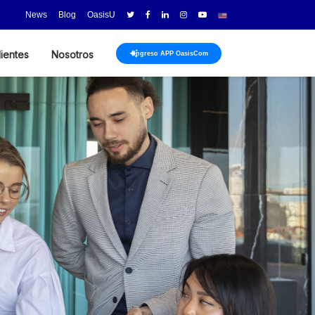
News
Blog
OasisU
lientes
Nosotros
Ingreso APP OasisCom