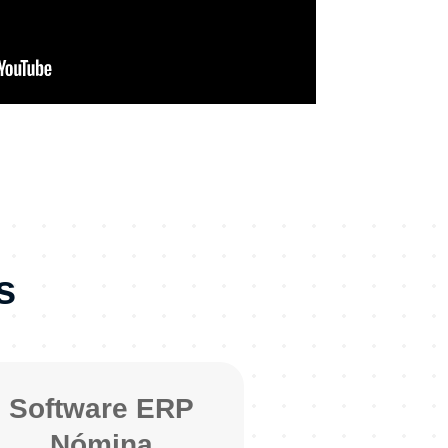
s
Software ERP
Nómina