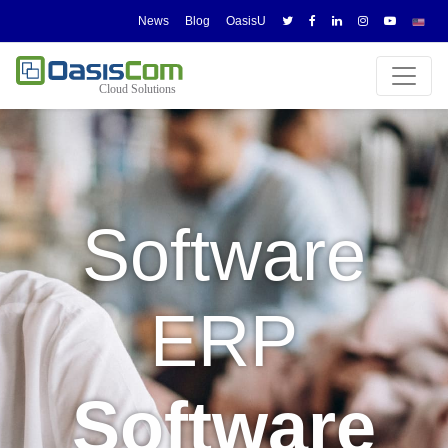
News
Blog
OasisU
-
Software
ERP
Software