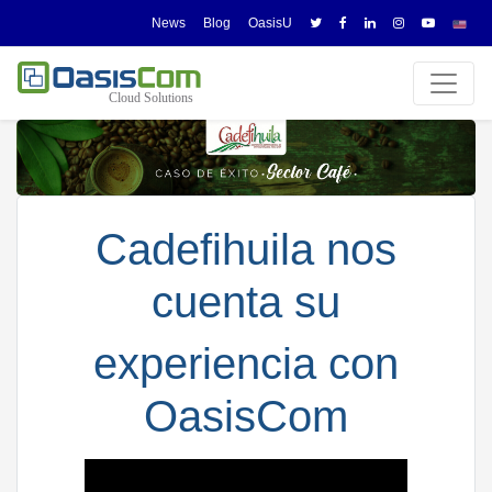
News
Blog
OasisU
Cadefihuila nos
cuenta su
experiencia con
OasisCom