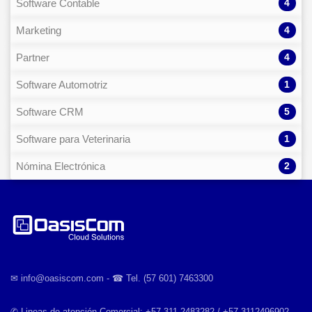
4
Software Contable
4
Marketing
4
Partner
1
Software Automotriz
5
Software CRM
1
Software para Veterinaria
2
Nómina Electrónica
✉︎ info@oasiscom.com - ☎︎ Tel. (57 601) 7463300
✆ Lineas de atención Comercial: +57 311 2483282 / +57 3112496902