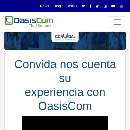
News
Blog
OasisU
Convida nos cuenta
su
experiencia con
OasisCom