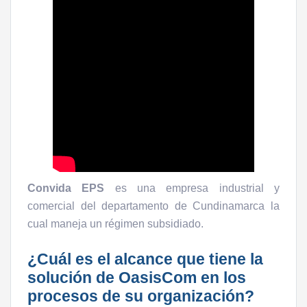
Convida EPS
es una empresa industrial y
comercial del departamento de Cundinamarca la
cual maneja un régimen subsidiado.
¿Cuál es el alcance que tiene la
solución de OasisCom en los
procesos de su organización?