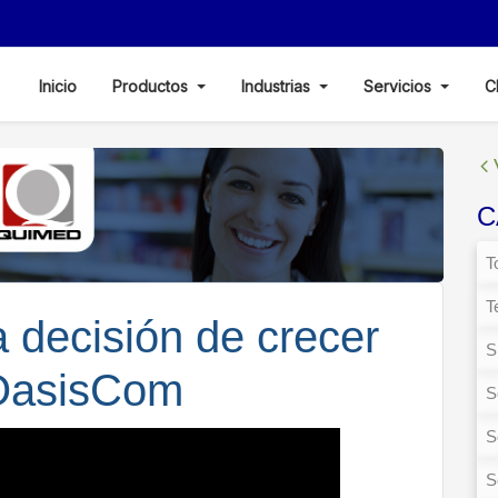
Inicio
Productos
Industrias
Servicios
C
C
T
T
 decisión de crecer
S
OasisCom
S
S
S