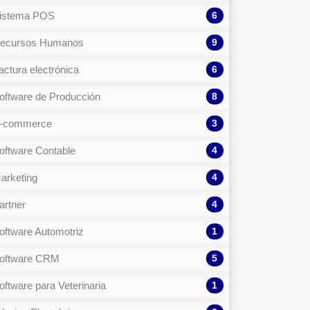
6
istema POS
9
ecursos Humanos
6
actura electrónica
8
oftware de Producción
3
-commerce
4
oftware Contable
4
arketing
4
artner
1
oftware Automotriz
5
oftware CRM
1
oftware para Veterinaria