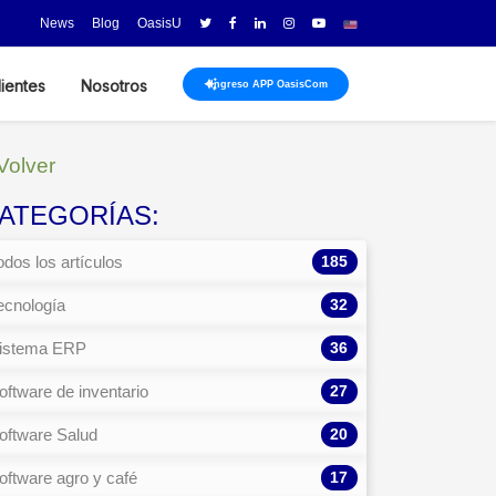
News
Blog
OasisU
lientes
Nosotros
Ingreso APP OasisCom
Volver
ATEGORÍAS:
185
odos los artículos
32
ecnología
36
istema ERP
27
oftware de inventario
20
oftware Salud
17
oftware agro y café