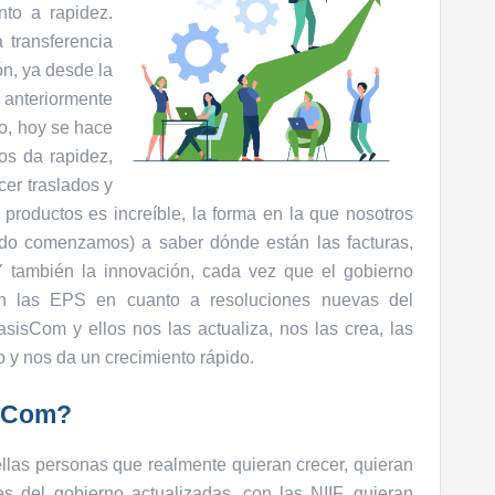
to a rapidez.
 transferencia
n, ya desde la
anteriormente
o, hoy se hace
os da rapidez,
cer traslados y
 productos es increíble, la forma en la que nosotros
do comenzamos) a saber dónde están las facturas,
Y también la innovación, cada vez que el gobierno
n las EPS en cuanto a resoluciones nuevas del
asisCom y ellos nos las actualiza, nos las crea, las
y nos da un crecimiento rápido.
isCom?
llas personas que realmente quieran crecer, quieran
es del gobierno actualizadas, con las NIIF, quieran