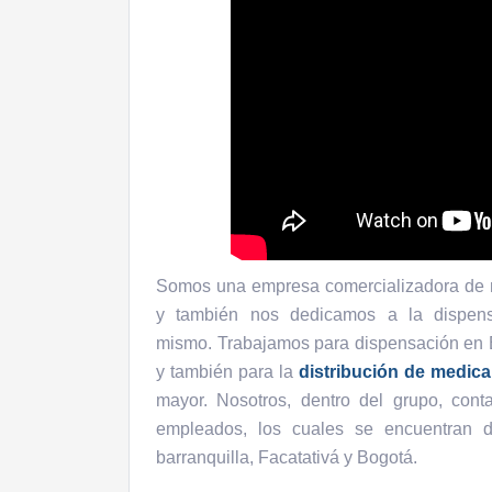
Somos una empresa comercializadora de
y también nos dedicamos a la dispens
mismo. Trabajamos para dispensación en 
y también para la
distribución de medic
mayor. Nosotros, dentro del grupo, con
empleados, los cuales se encuentran di
barranquilla, Facatativá y Bogotá.