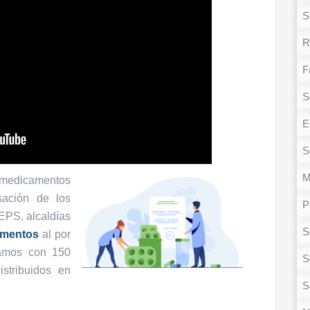
S
R
F
S
E
S
M
 medicamentos
ación de los
P
EPS, alcaldías
S
amentos
al por
tamos con 150
S
stribuidos en
S