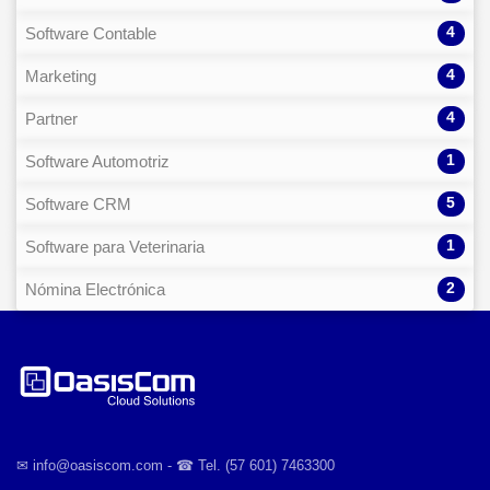
4
Software Contable
4
Marketing
4
Partner
1
Software Automotriz
5
Software CRM
1
Software para Veterinaria
2
Nómina Electrónica
✉︎ info@oasiscom.com - ☎︎ Tel. (57 601) 7463300