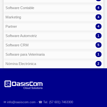
4
Software Contable
4
Marketing
4
Partner
1
Software Automotriz
5
Software CRM
1
Software para Veterinaria
2
Nómina Electrónica
✉︎ info@oasiscom.com - ☎︎ Tel. (57 601) 7463300