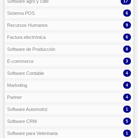
17
Software agro y café
6
Sistema POS
9
Recursos Humanos
6
Factura electrónica
8
Software de Producción
3
E-commerce
4
Software Contable
4
Marketing
4
Partner
1
Software Automotriz
5
Software CRM
1
Software para Veterinaria